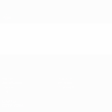
Skip
to
main
content
ЕВРО по футзалу среди женщин
Видео
Главное
ЕВРО по футзалу среди женщин
Матчи
Новости
Жеребьевки
История
Группы
О турнире
Стат.
САЙТЫ
СЕТИ УЕФА