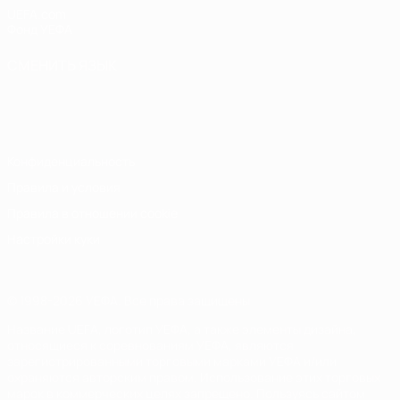
UEFA.com
Фонд УЕФА
СМЕНИТЬ ЯЗЫК
Русский
English
Français
Deutsch
Русский
Español
Italiano
Português
Конфиденциальность
Правила и условия
Правила в отношении cookie
Настройки куки
© 1998-2026 УЕФА. Все права защищены
Название UEFA, логотип УЕФА, а также элементы дизайна,
относящиеся к соревнованиям УЕФА, являются
зарегистрированными торговыми марками УЕФА и/или
охраняются авторским правом. Использование этих торговых
марок в коммерческих целях запрещено. Пользуясь сайтом