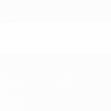
Skip
to
main
content
ЕВРО по футзалу среди женщин
Видео
Лучшие моменты
ЕВРО по футзалу среди женщин
Матчи
Новости
Жеребьевки
История
Группы
О турнире
Стат.
САЙТЫ
СЕТИ УЕФА