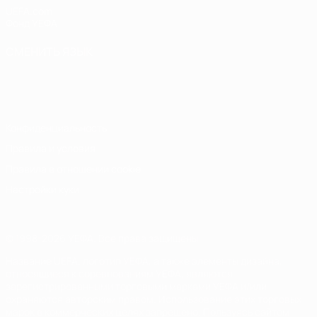
UEFA.com
Фонд УЕФА
СМЕНИТЬ ЯЗЫК
Русский
English
Français
Deutsch
Русский
Español
Italiano
Português
Конфиденциальность
Правила и условия
Правила в отношении cookie
Настройки куки
© 1998-2026 УЕФА. Все права защищены
Название UEFA, логотип УЕФА, а также элементы дизайна,
относящиеся к соревнованиям УЕФА, являются
зарегистрированными торговыми марками УЕФА и/или
охраняются авторским правом. Использование этих торговых
марок в коммерческих целях запрещено. Пользуясь сайтом