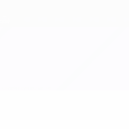
Skip
to
main
Лига наций и женский ЕВРО
content
Результаты live и статистика
Лига наций УЕФА среди женщин
Уэльс vs Швеция
Онлайн
Группа
О матче