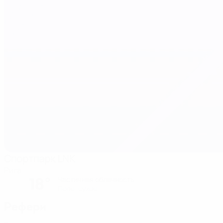
Спортпарк LNK
Рига
18°
Частичная облачность
Поле: cухое
Рефери