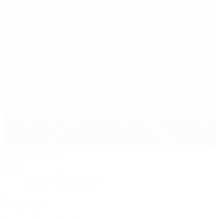
Виола Парк
Вена
21°
Ясный вечер
Поле: cухое
Рефери