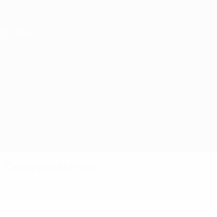
Skip
to
main
content
ЧЕ - девушки до 17
Словения vs Азербайджан
Обзор
Онлайн
О матче
События матча