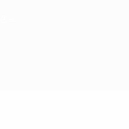
Skip
to
main
content
ЧЕ - девушки до 17
Казахстан vs Эстония
Обзор
Онлайн
О матче