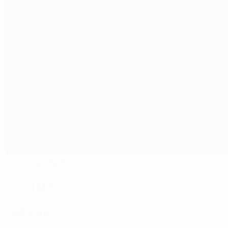
Пинатар Арена
Мурсия
18°
Солнечно
Поле: превосходное
Рефери