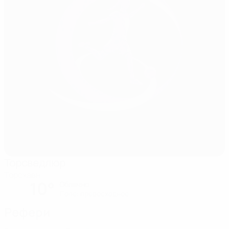
Торсведлюр
Торсхавн
10°
Облачно
Поле: превосходное
Рефери