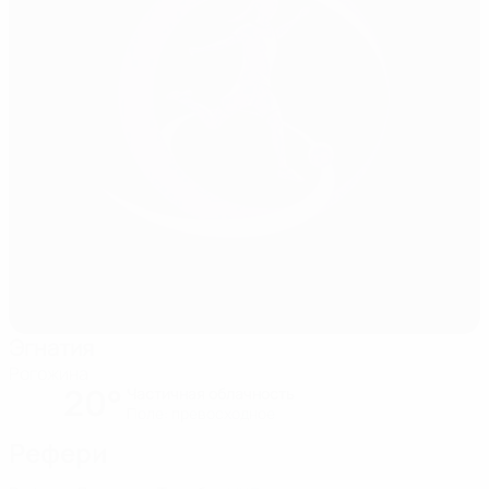
Эгнатия
Рогожина
20°
Частичная облачность
Поле: превосходное
Рефери