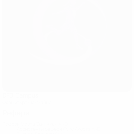
DFB-Campus
Франкфурт-на-Майне
Рефери
Рефери
Марта Сан-Хуан
AND
Ассистенты рефери
Луис Акоста
AND