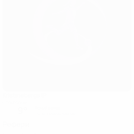
Kristinebergs IP
Стокгольм
9°
Ясный вечер
Поле: превосходное
Рефери