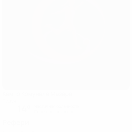
Кампо Комунале Мазера
Падуя
14°
Частичная облачность
Поле: превосходное
Рефери