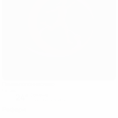
Пампелопоннисиако
Патрас
24°
Солнечно
Поле: превосходное
Рефери