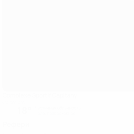
Complexe Sportif Capitany
Colomiers
18°
Частичная облачность
Поле: превосходное
Рефери