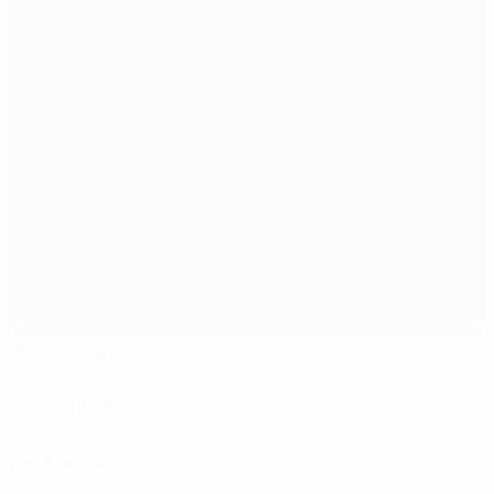
Bicskei Sportpálya
Bicske
15°
Облачно
Поле: cухое
Рефери