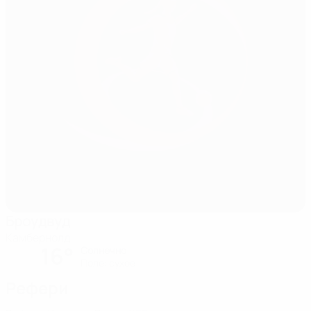
Броудвуд
Камбернолд
16°
Солнечно
Поле: cухое
Рефери