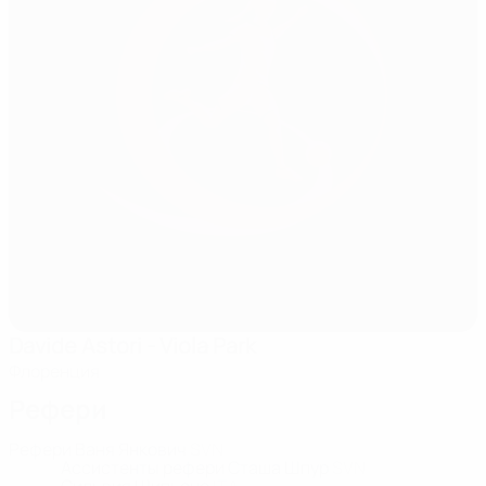
Davide Astori - Viola Park
Флоренция
Рефери
Рефери
Ваня Янкович
SVN
Ассистенты рефери
Сташа Шпур
SVN