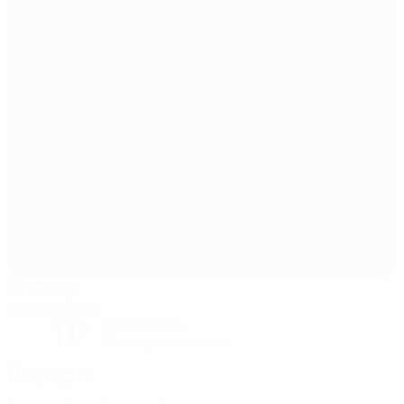
Оп Флор
Гревенмахер
11°
Ясный вечер
Поле: превосходное
Рефери