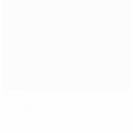
Грбавица
Сараево
28°
Ясный вечер
Поле: cухое
Рефери