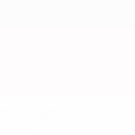
eases/news/0272-148df8afec70-8ace600b6288-1000--
B%D1%8E%D1%87%D0%B8%D0%BB%D0%B8-
%BB%D1%83%D0%B1%D1%8B-%D0%B8-
2%D1%81%D0%B5%D1%85-
дробнее</a>