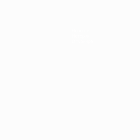
Новости
История
О турнире
Português