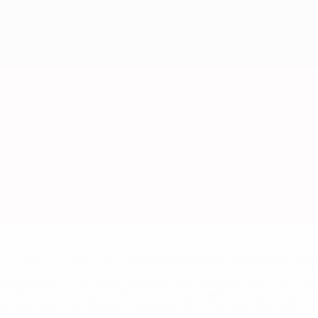
='https://ru.uefa.com/insideuefa/mediaservices/mediarel
%D0%B5%D1%84%D0%B0-%D0%B8%D1%81%D0%BA%D0%B
B8%D0%B8%D1%81%D0%BA%D0%B8%D0%B5-%D0%BA%D0
D1%80%D0%BD%D1%8B%D0%B5-%D0%B8%D0%B7-%D0%B
83%D1%80%D0%BD%D0%B8%D1%80%D0%BE%D0%B2/' >По