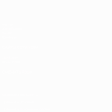
ЧЕ - девушки до 19
Матчи
Жеребьевки
Видео
Команды
САЙТЫ СЕТИ УЕФА
UEFA.com
Фонд УЕФА
СМЕНИТЬ ЯЗЫК
Русский
English
Français
Deutsch
Русский
Español
Italiano
Конфиденциальность
Правила и условия
Правила в отношении cookie