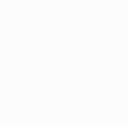
Русский
English
Français
Deutsch
Русский
Español
Italiano
Português
Конфиденциальность
Правила и условия
Правила в отношении cookie
Настройки куки
© 1998-2026 УЕФА. Все права защищены
Название UEFA, логотип УЕФА, а также элементы дизайна,
относящиеся к соревнованиям УЕФА, являются
зарегистрированными торговыми марками УЕФА и/или
охраняются авторским правом. Использование этих торговых
марок в коммерческих целях запрещено. Пользуясь сайтом
UEFA.com, вы тем самым соглашаетесь с Правилами и
условиями, а также с Политикой конфиденциальности
информации.