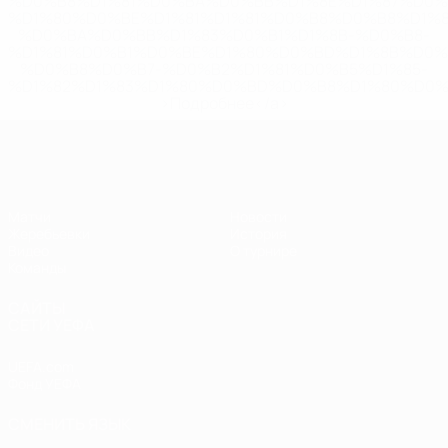
%D0%B8%D1%81%D0%BA%D0%BB%D1%8E%D1%87%D0%
%D1%80%D0%BE%D1%81%D1%81%D0%B8%D0%B8%D1%
%D0%BA%D0%BB%D1%83%D0%B1%D1%8B-%D0%B8-
%D1%81%D0%B1%D0%BE%D1%80%D0%BD%D1%8B%D0%
%D0%B8%D0%B7-%D0%B2%D1%81%D0%B5%D1%85-
%D1%82%D1%83%D1%80%D0%BD%D0%B8%D1%80%D0%
>Подробнее</a>
ЧЕ - девушки до 19
Матчи
Новости
Жеребьевки
История
Видео
О турнире
Команды
САЙТЫ
СЕТИ УЕФА
UEFA.com
Фонд УЕФА
СМЕНИТЬ ЯЗЫК