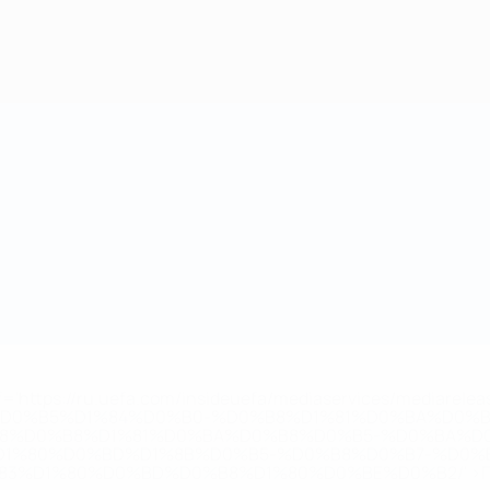
='https://ru.uefa.com/insideuefa/mediaservices/mediarel
%D0%B5%D1%84%D0%B0-%D0%B8%D1%81%D0%BA%D0%B
B8%D0%B8%D1%81%D0%BA%D0%B8%D0%B5-%D0%BA%D0
D1%80%D0%BD%D1%8B%D0%B5-%D0%B8%D0%B7-%D0%B
83%D1%80%D0%BD%D0%B8%D1%80%D0%BE%D0%B2/' >По