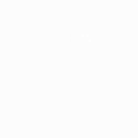
Новости
История
О турнире
Português