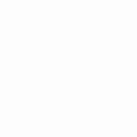
ЧЕ - девушки до 19
Матчи
Жеребьевки
Видео
Команды
САЙТЫ СЕТИ УЕФА
UEFA.com
Фонд УЕФА
СМЕНИТЬ ЯЗЫК
Русский
English
Français
Deutsch
Русский
Español
Italiano
Конфиденциальность
Правила и условия
Правила в отношении cookie