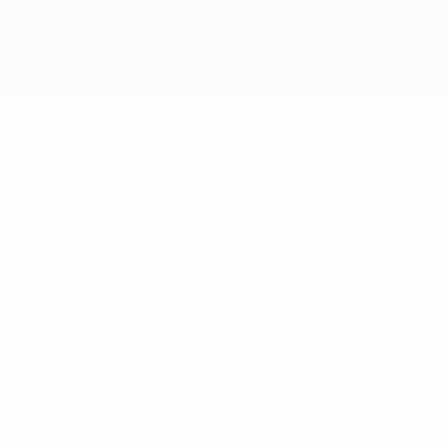
eases/news/0272-148df8afec70-8ace600b6288-1000--
B%D1%8E%D1%87%D0%B8%D0%BB%D0%B8-
%BB%D1%83%D0%B1%D1%8B-%D0%B8-
2%D1%81%D0%B5%D1%85-
дробнее</a>