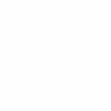
* Исключена до дальнейшего уведомления. <a
href='https://ru.uefa.com/insideuefa/mediaservices/medi
148df8afec70-8ace600b6288-1000--
%D1%84%D0%B8%D1%84%D0%B0-
%D1%83%D0%B5%D1%84%D0%B0-
%D0%B8%D1%81%D0%BA%D0%BB%D1%8E%D1%87%D0%