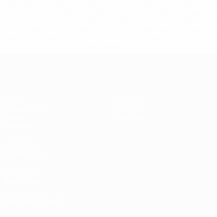
%D1%80%D0%BE%D1%81%D1%81%D0%B8%D0%B8%D1%
%D0%BA%D0%BB%D1%83%D0%B1%D1%8B-%D0%B8-
%D1%81%D0%B1%D0%BE%D1%80%D0%BD%D1%8B%D0%
%D0%B8%D0%B7-%D0%B2%D1%81%D0%B5%D1%85-
%D1%82%D1%83%D1%80%D0%BD%D0%B8%D1%80%D0%
>Подробнее</a>
ЧЕ - девушки до 19
Матчи
Новости
Жеребьевки
История
Видео
О турнире
Команды
САЙТЫ
СЕТИ УЕФА
UEFA.com
Фонд УЕФА
СМЕНИТЬ ЯЗЫК
Русский
English
Français
Deutsch
Русский
Español