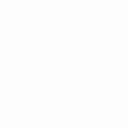
* Исключена до дальнейшего уведомления. <a
href='https://ru.uefa.com/insideuefa/mediaservices/medi
148df8afec70-8ace600b6288-1000--
%D1%84%D0%B8%D1%84%D0%B0-
%D1%83%D0%B5%D1%84%D0%B0-
%D0%B8%D1%81%D0%BA%D0%BB%D1%8E%D1%87%D0%