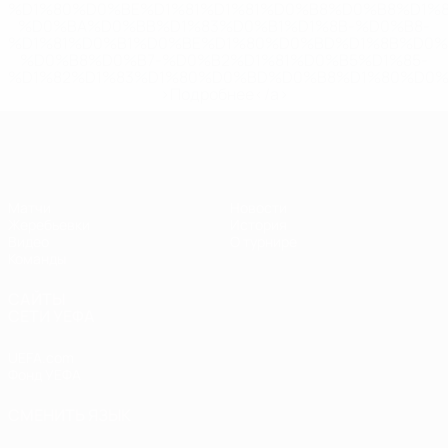
%D1%80%D0%BE%D1%81%D1%81%D0%B8%D0%B8%D1%
%D0%BA%D0%BB%D1%83%D0%B1%D1%8B-%D0%B8-
%D1%81%D0%B1%D0%BE%D1%80%D0%BD%D1%8B%D0%
%D0%B8%D0%B7-%D0%B2%D1%81%D0%B5%D1%85-
%D1%82%D1%83%D1%80%D0%BD%D0%B8%D1%80%D0%
>Подробнее</a>
ЧЕ - девушки до 19
Матчи
Новости
Жеребьевки
История
Видео
О турнире
Команды
САЙТЫ
СЕТИ УЕФА
UEFA.com
Фонд УЕФА
СМЕНИТЬ ЯЗЫК
Русский
English
Français
Deutsch
Русский
Español