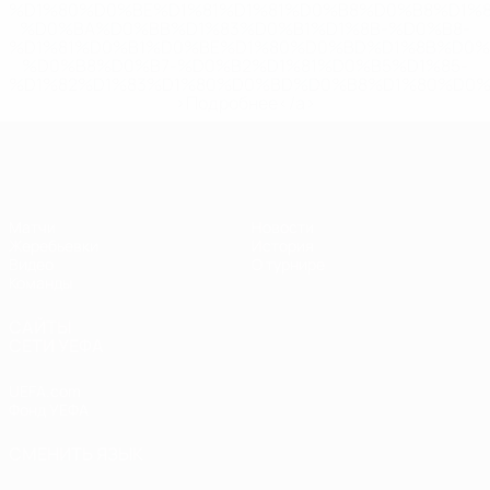
%D1%80%D0%BE%D1%81%D1%81%D0%B8%D0%B8%D1%
%D0%BA%D0%BB%D1%83%D0%B1%D1%8B-%D0%B8-
%D1%81%D0%B1%D0%BE%D1%80%D0%BD%D1%8B%D0%
%D0%B8%D0%B7-%D0%B2%D1%81%D0%B5%D1%85-
%D1%82%D1%83%D1%80%D0%BD%D0%B8%D1%80%D0%
>Подробнее</a>
ЧЕ - девушки до 19
Матчи
Новости
Жеребьевки
История
Видео
О турнире
Команды
САЙТЫ
СЕТИ УЕФА
UEFA.com
Фонд УЕФА
СМЕНИТЬ ЯЗЫК
Русский
English
Français
Deutsch
Русский
Español