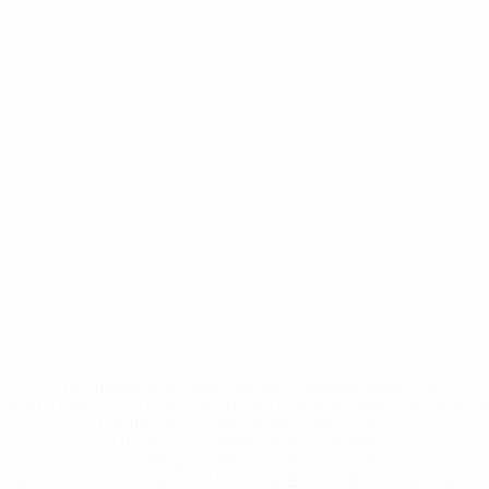
* Исключена до дальнейшего уведомления. <a
href='https://ru.uefa.com/insideuefa/mediaservices/medi
148df8afec70-8ace600b6288-1000--
%D1%84%D0%B8%D1%84%D0%B0-
%D1%83%D0%B5%D1%84%D0%B0-
%D0%B8%D1%81%D0%BA%D0%BB%D1%8E%D1%87%D0%