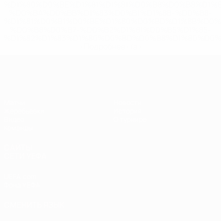
%D1%80%D0%BE%D1%81%D1%81%D0%B8%D0%B8%D1%
%D0%BA%D0%BB%D1%83%D0%B1%D1%8B-%D0%B8-
%D1%81%D0%B1%D0%BE%D1%80%D0%BD%D1%8B%D0%
%D0%B8%D0%B7-%D0%B2%D1%81%D0%B5%D1%85-
%D1%82%D1%83%D1%80%D0%BD%D0%B8%D1%80%D0%
>Подробнее</a>
ЧЕ - девушки до 19
Матчи
Новости
Жеребьевки
История
Видео
О турнире
Команды
САЙТЫ
СЕТИ УЕФА
UEFA.com
Фонд УЕФА
СМЕНИТЬ ЯЗЫК
Русский
English
Français
Deutsch
Русский
Español