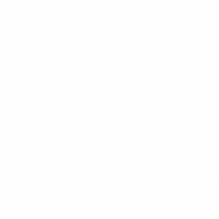
* Исключена до дальнейшего уведомления. <a
href='https://ru.uefa.com/insideuefa/mediaservices/medi
148df8afec70-8ace600b6288-1000--
%D1%84%D0%B8%D1%84%D0%B0-
%D1%83%D0%B5%D1%84%D0%B0-
%D0%B8%D1%81%D0%BA%D0%BB%D1%8E%D1%87%D0%