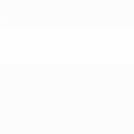
Skip
to
main
content
ЧЕ - девушки до 19
Видео
Главное
ЧЕ - девушки до 19
Матчи
Новости
Жеребьевки
История
Видео
О турнире
Команды
САЙТЫ
СЕТИ УЕФА