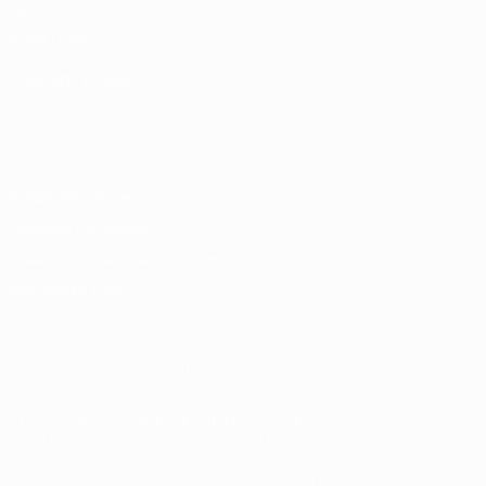
UEFA.com
Фонд УЕФА
СМЕНИТЬ ЯЗЫК
Русский
English
Français
Deutsch
Русский
Español
Italiano
Português
Конфиденциальность
Правила и условия
Правила в отношении cookie
Настройки куки
© 1998-2026 УЕФА. Все права защищены
Название UEFA, логотип УЕФА, а также элементы дизайна,
относящиеся к соревнованиям УЕФА, являются
зарегистрированными торговыми марками УЕФА и/или
охраняются авторским правом. Использование этих торговых
марок в коммерческих целях запрещено. Пользуясь сайтом