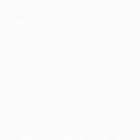
UEFA.com
Фонд УЕФА
СМЕНИТЬ ЯЗЫК
Русский
English
Français
Deutsch
Русский
Español
Italiano
Português
Конфиденциальность
Правила и условия
Правила в отношении cookie
Настройки куки
© 1998-2026 УЕФА. Все права защищены
Название UEFA, логотип УЕФА, а также элементы дизайна,
относящиеся к соревнованиям УЕФА, являются
зарегистрированными торговыми марками УЕФА и/или
охраняются авторским правом. Использование этих торговых
марок в коммерческих целях запрещено. Пользуясь сайтом