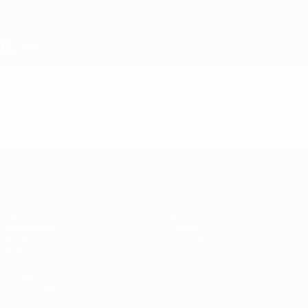
Skip
to
main
content
ЧЕ - девушки до 19
Видео
Лучшие моменты
ЧЕ - девушки до 19
Матчи
Новости
Жеребьевки
История
Видео
О турнире
Команды
САЙТЫ
СЕТИ УЕФА