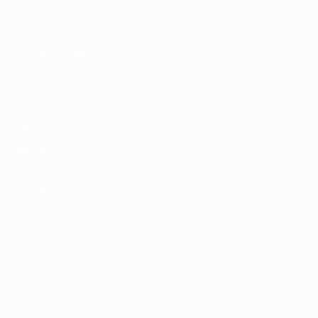
UEFA.com
Фонд УЕФА
СМЕНИТЬ ЯЗЫК
Русский
English
Français
Deutsch
Русский
Español
Italiano
Português
Конфиденциальность
Правила и условия
Правила в отношении cookie
Настройки куки
© 1998-2026 УЕФА. Все права защищены
Название UEFA, логотип УЕФА, а также элементы дизайна,
относящиеся к соревнованиям УЕФА, являются
зарегистрированными торговыми марками УЕФА и/или
охраняются авторским правом. Использование этих торговых
марок в коммерческих целях запрещено. Пользуясь сайтом