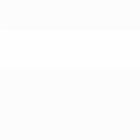
Skip
to
main
content
ЧЕ - девушки до 19
Видео
Лучшие моменты
ЧЕ - девушки до 19
Матчи
Новости
Жеребьевки
История
Видео
О турнире
Команды
САЙТЫ
СЕТИ УЕФА