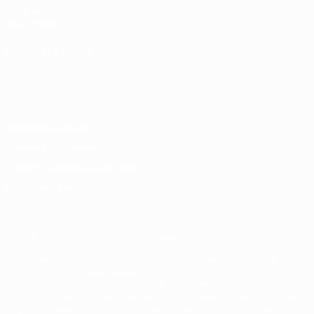
UEFA.com
Фонд УЕФА
СМЕНИТЬ ЯЗЫК
Русский
English
Français
Deutsch
Русский
Español
Italiano
Português
Конфиденциальность
Правила и условия
Правила в отношении cookie
Настройки куки
© 1998-2026 УЕФА. Все права защищены
Название UEFA, логотип УЕФА, а также элементы дизайна,
относящиеся к соревнованиям УЕФА, являются
зарегистрированными торговыми марками УЕФА и/или
охраняются авторским правом. Использование этих торговых
марок в коммерческих целях запрещено. Пользуясь сайтом