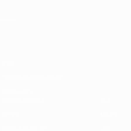
Skip
to
main
content
Home
О нас
Проведение соревнований
Устойчивость
ОТКРОЙ ДЛЯ СЕБЯ
ЕЩЕ
UEFA.tv
MyUEFA
Расписание матчей
UC3