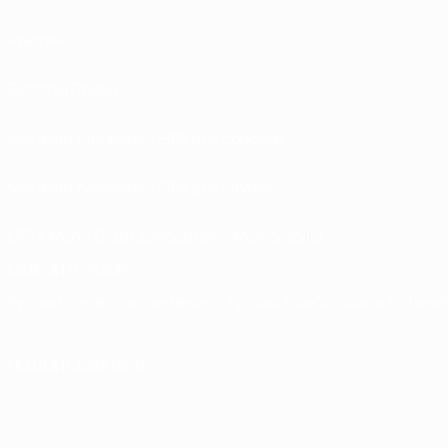
Рейтинг
Билеты/Прием
Магазин турниров УЕФА для сборных
Магазин турниров УЕФА для клубов
UEFA Men's Club Competitions Memorabilia
СМЕНИТЬ ЯЗЫК
Русский
English
Français
Deutsch
Русский
Español
Italiano
Portuguê
ПОДПИСЫВАЙСЯ