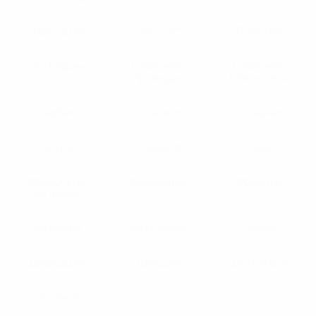
Португалия
Россия*
Румыния
Сан-Марино
Северная
Северная
Ирландия
Македония
Сербия
Словакия
Словения
Турция
Украина
Уэльс
Фарерские
Финляндия
Франция
острова
Хорватия
Черногория
Чехия
Швейцария
Швеция
Шотландия
Эстония