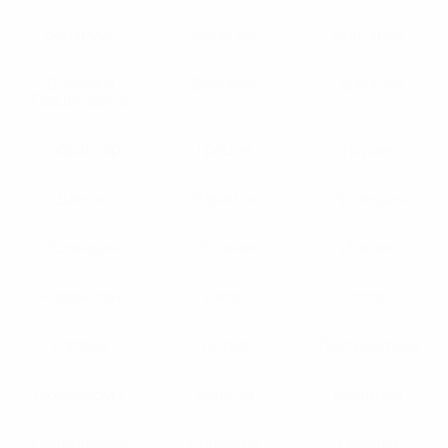
Беларусь
Бельгия
Болгария
Босния и
Венгрия
Германия
Герцеговина
Гибралтар
Греция
Грузия
Дания
Израиль
Ирландия
Исландия
Испания
Италия
Казахстан
Кипр
Косово
Латвия
Литва
Лихтенштейн
Люксембург
Мальта
Молдова
Нидерланды
Норвегия
Польша