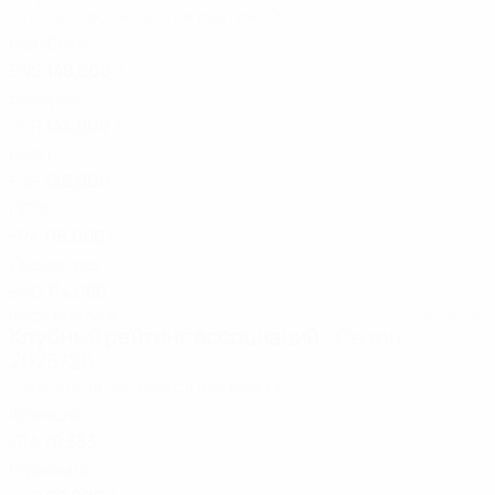
Страна
Как считается рейтинг
О
1
Ман Сити
ENG
148,000
2
Бавария
GER
144,000
3
Реал
ESP
136,000
4
ПСЖ
FRA
116,000
5
Ливерпуль
ENG
114,000
Весь рейтинг
Обновлено:
Клубный рейтинг ассоциаций
- Сезон
2025/26
Страна
Как считается рейтинг
О
1
Франция
FRA
78,333
2
Германия