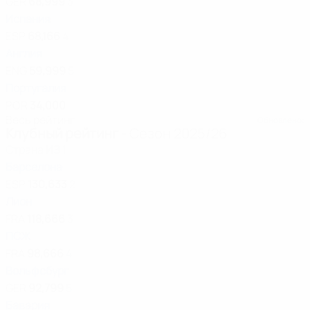
GER
68,999
3
Испания
ESP
68,166
4
Англия
ENG
59,999
5
Португалия
POR
34,000
Весь рейтинг
Обновлено:
Клубный рейтинг
- Сезон 2025/26
Страна
ИЗ
1
Барселона
ESP
130,633
2
Лион
FRA
118,666
3
ПСЖ
FRA
98,666
4
Вольфсбург
GER
92,799
5
Бавария