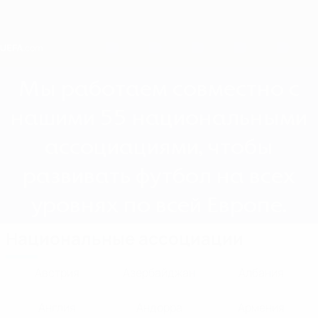
Skip
to
main
content
Home
Мы работаем совместно с
нашими 55 национальными
ассоциациями, чтобы
развивать футбол на всех
уровнях по всей Европе.
Национальные ассоциации
Австрия
Азербайджан
Албания
Англия
Андорра
Армения