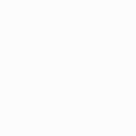
Правила и условия
Политика конфиденциальности
Правила в отношении cookie
Настройки куки
© 1998-2026 УЕФА. Все права защищены
Название UEFA, логотип УЕФА, а также элементы дизайна, относящиеся к
соревнованиям УЕФА, являются зарегистрированными торговыми
марками УЕФА и/или охраняются авторским правом. Использование этих
торговых марок в коммерческих целях запрещено. Пользуясь сайтом
UEFA.com, вы тем самым соглашаетесь с Правилами и условиями, а также с