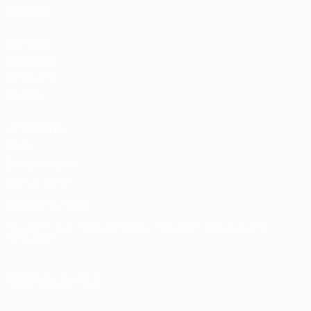
сборных
Магазин
турниров
УЕФА для
клубов
UEFA Men's
Club
Competitions
Memorabilia
СМЕНИТЬ ЯЗЫК
Русский
English
Français
Deutsch
Русский
Español
Italiano
Português
ПОДПИСЫВАЙСЯ