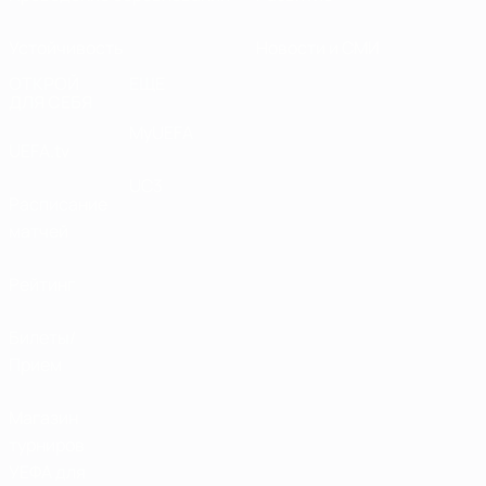
Устойчивость
Новости и СМИ
ОТКРОЙ
ЕЩЕ
ДЛЯ СЕБЯ
MyUEFA
UEFA.tv
UC3
Расписание
матчей
Рейтинг
Билеты/
Прием
Магазин
турниров
УЕФА для