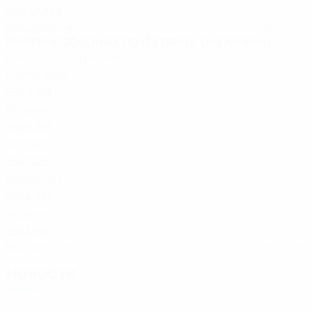
GER
87,799
Весь рейтинг
Обновлено:
Рейтинг сборных по футзалу (мужчины)
Как считается рейтинг
О
1
Португалия
2969,781
2
Испания
2840,787
3
Россия*
2547,128
4
Казахстан
2384,943
5
Украина
2344,186
Весь рейтинг
Обновлено:
Новости