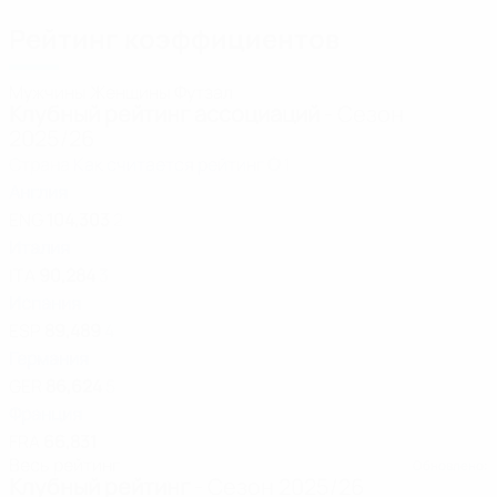
Рейтинг коэффициентов
Мужчины
Женщины
Футзал
Клубный рейтинг ассоциаций
- Сезон
2025/26
Страна
Как считается рейтинг
О
1
Англия
ENG
104,303
2
Италия
ITA
90,284
3
Испания
ESP
89,489
4
Германия
GER
86,624
5
Франция
FRA
66,831
Весь рейтинг
Обновлено:
Клубный рейтинг
- Сезон 2025/26