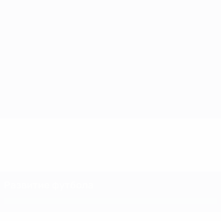
Стефани Фраппар
Новые награды
назначена
УЕФА для лучших
офицером по
рефери
вопросам
судейства
Развитие футбола