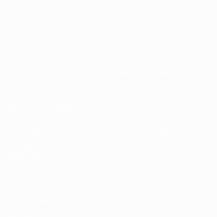
О нас
Национальные
ассоциации
Проведение соревнований
Развитие
Устойчивость
Новости и СМИ
ОТКРОЙ
ЕЩЕ
ДЛЯ СЕБЯ
MyUEFA
UEFA.tv
UC3
Расписание
матчей