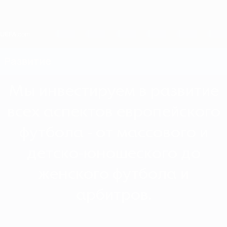
Skip
to
main
content
Home
Развитие
Мы инвестируем в развитие
всех аспектов европейского
футбола - от массового и
детско-юношеского до
женского футбола и
арбитров.
Новости