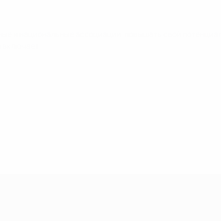
ьные и национальные ассоциации, повышать свой потенциа
и включает: