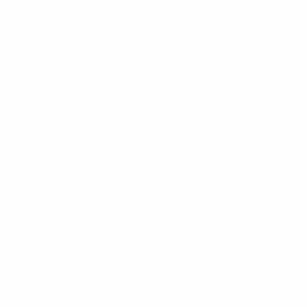
в турнирах развития УЕФА. Для многих участников это
р, в Парагвае, Мьянме, Вануату и США), чтобы
льного футбола, в частности - для подготовки к
свои страны. Здорово, когда дети мечтают".
 программой UEFA Assist)
, финансируя маломасштабные проекты. Примеры: