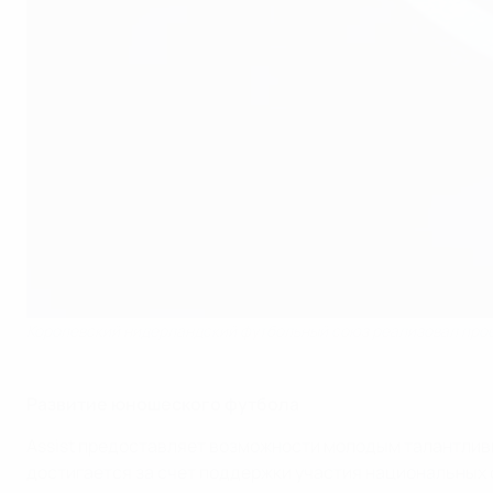
Королевский нидерландский футбольный союз реализовал про
Развитие юношеского футбола
Assist предоставляет возможности молодым талантливым 
достигается за счет поддержки участия национальных с