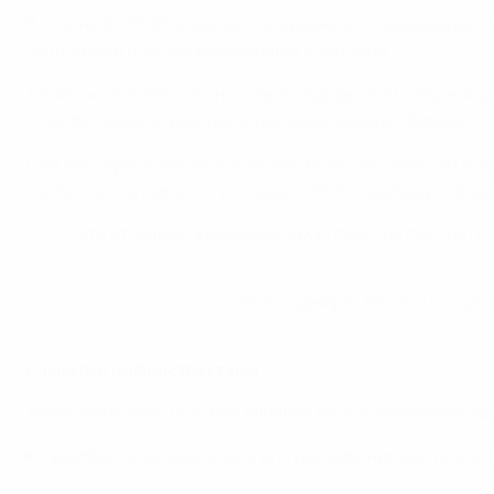
В сезоне 2022/23 команды трех разных конфедераций (Ч
был первый опыт международного футбола.
Также оказывается финансовая поддержка молодежных т
способствовать участию в них европейских сборных.
Оба фактора позволяют лучшим молодым талантам получ
чемпионатам мира U17, которые с 2025 года будут провод
"Это отличный жизненный урок, приятно смотреть,
Посол турнира ОФК 2023 года (
Развитие инфраструктуры
Assist оказывает быстрое влияние на повседневные з
приобретение минивэнов для расширения доступа к 