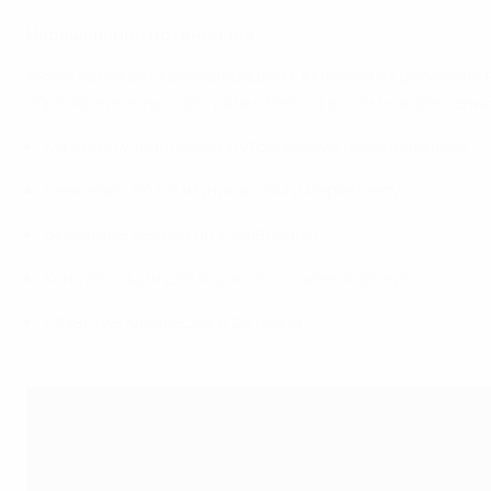
Наращивание потенциала
Assist помогает конфедерациям, включая их регионал
образовательных программ. Работа в этом направлени
Курсы по управлению футбольными ассоциациями;
Семинары по коммуникациям и маркетингу;
Выездные сессии по управлению;
Консультации для игроков по смене карьеры;
Развитие юношеского футбола