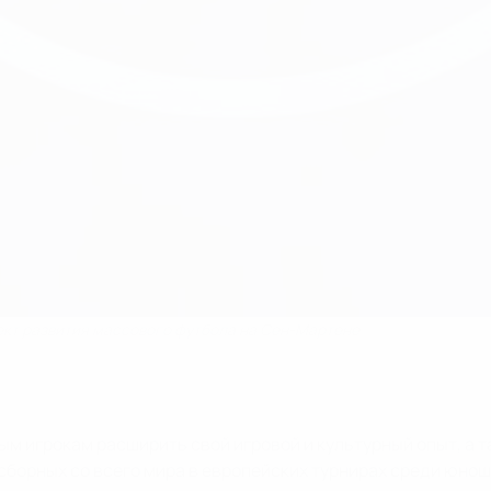
ект развития массового футбола на Сен-Мартене
игрокам расширить свой игровой и культурный опыт, а такж
борных со всего мира в европейских турнирах среди юноше