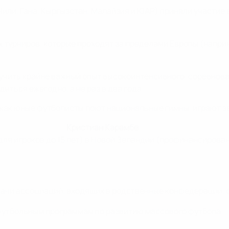
или, Гана, Кыргызстан, Малайзия и ЮАР) приняли участие 
урниров, которые проходят за пределами Европы (наприме
ить крайне важный опыт высокоинтенсивного, соревновате
иться ежегодно, а не раз в два года.
 как юные футболисты поют национальные гимны, играют за 
Кристиан Карамбе
для игроков до 15 лет) в Новой Зеландии (профинансирован
адачи ассоциаций, входящих в родственные конфедерации
футбольным программам по развитию массового футбола