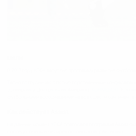
©UEFA
Цели
В 2017 году УЕФА запустил программу развития футбола 
Тесно сотрудничая с пятью родственными конфедераци
(Северная и Центральная Америка),
КОНМЕБОЛ
(Южная
футбольными ассоциациями на всех шести континентах
Как действует Assist
На данный момент УЕФА благодаря программе Assist ок
сосредоточены в четырех основных направлениях.