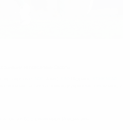
 ассоциаций за пределами Европы.
е партнерство с
АФК
(Азия),
КАФ
(Африка),
КОНКАКАФ
а южной части Тихого океана) и укрепляет связи между
ла почти в 60 странах мира. Инициативы