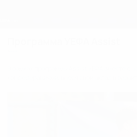
Skip
to
main
content
Home
Программа УЕФА Assist
Assist
В рамках программы Assist УЕФА вместе с 
конфедерациями, внося свой вклад в развит