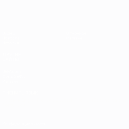
ЕВРО-2028
Видео
О турнире
Новости
Магазин
История
ДРУГИЕ
САЙТЫ
UEFA.com
Фонд УЕФА
Магазин
СМЕНИТЬ ЯЗЫК
Русский
English
Français
Deutsch
Русский
Español
Italiano
Português
Конфиденциальность