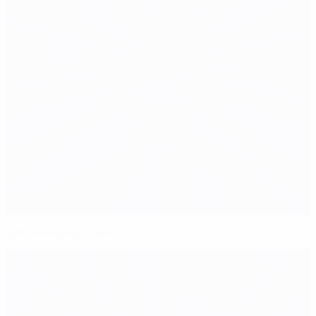
Кубок Анри Делонэ