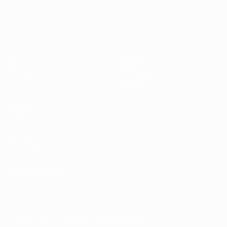
Европейская квалификация
Матчи
Команды
Группы
Новости
UEFA.tv
О турнире
Стат.
Магазин
ДРУГИЕ
САЙТЫ
UEFA.com
Об УЕФА
Фонд УЕФА
СМЕНИТЬ ЯЗЫК
Русский
English
Français
Deutsch
Русский
Español
Italiano
Português
Скачать официальное приложение