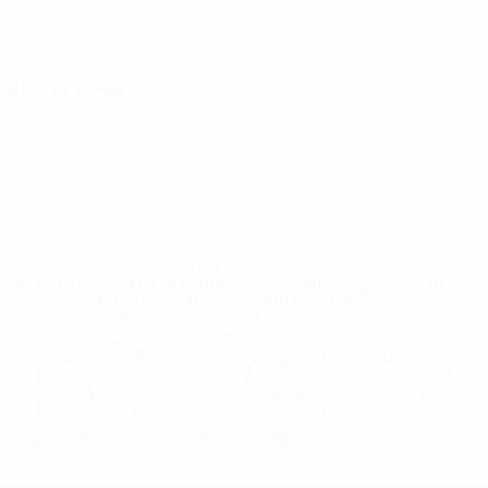
31 марта 2026
* Исключена до дальнейшего уведомления. <a
href='https://ru.uefa.com/insideuefa/mediaservices/medi
148df8afec70-8ace600b6288-1000--
%D1%84%D0%B8%D1%84%D0%B0-
%D1%83%D0%B5%D1%84%D0%B0-
%D0%B8%D1%81%D0%BA%D0%BB%D1%8E%D1%87%D0%
%D1%80%D0%BE%D1%81%D1%81%D0%B8%D0%B8%D1%
%D0%BA%D0%BB%D1%83%D0%B1%D1%8B-%D0%B8-
%D1%81%D0%B1%D0%BE%D1%80%D0%BD%D1%8B%D0%
%D0%B8%D0%B7-%D0%B2%D1%81%D0%B5%D1%85-
%D1%82%D1%83%D1%80%D0%BD%D0%B8%D1%80%D0%
>Подробнее</a>