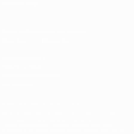
СМЕНИТЬ ЯЗЫК
Русский
English
Français
Deutsch
Русский
Español
Italiano
Português
Скачать официальное приложение
Конфиденциальность
Правила и условия
Правила в отношении cookie
Настройки куки
© 1998-2026 УЕФА. Все права защищены
Название UEFA, логотип УЕФА, а также элементы дизайна,
относящиеся к соревнованиям УЕФА, являются
зарегистрированными торговыми марками УЕФА и/или
охраняются авторским правом. Использование этих торговых