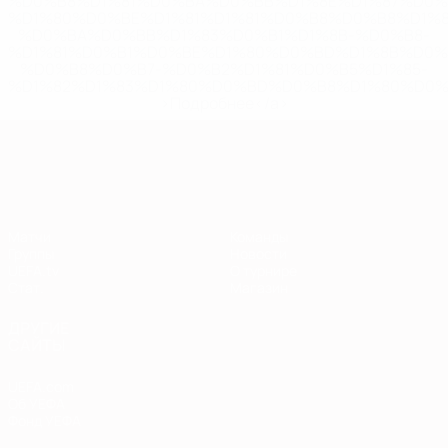
%D0%B8%D1%81%D0%BA%D0%BB%D1%8E%D1%87%D0%
%D1%80%D0%BE%D1%81%D1%81%D0%B8%D0%B8%D1%
%D0%BA%D0%BB%D1%83%D0%B1%D1%8B-%D0%B8-
%D1%81%D0%B1%D0%BE%D1%80%D0%BD%D1%8B%D0%
%D0%B8%D0%B7-%D0%B2%D1%81%D0%B5%D1%85-
%D1%82%D1%83%D1%80%D0%BD%D0%B8%D1%80%D0%
>Подробнее</a>
Европейская квалификация
Матчи
Команды
Группы
Новости
UEFA.tv
О турнире
Стат.
Магазин
ДРУГИЕ
САЙТЫ
UEFA.com
Об УЕФА
Фонд УЕФА