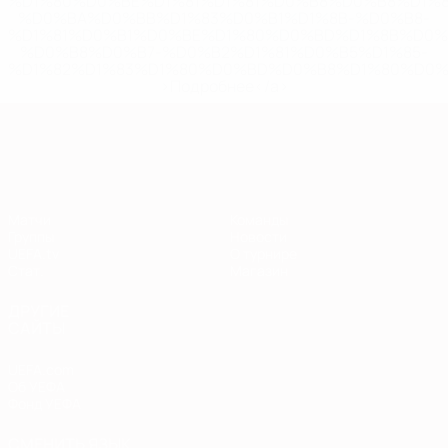
%D1%80%D0%BE%D1%81%D1%81%D0%B8%D0%B8%D1%
%D0%BA%D0%BB%D1%83%D0%B1%D1%8B-%D0%B8-
%D1%81%D0%B1%D0%BE%D1%80%D0%BD%D1%8B%D0%
%D0%B8%D0%B7-%D0%B2%D1%81%D0%B5%D1%85-
%D1%82%D1%83%D1%80%D0%BD%D0%B8%D1%80%D0%
>Подробнее</a>
Европейская квалификация
Матчи
Команды
Группы
Новости
UEFA.tv
О турнире
Стат.
Магазин
ДРУГИЕ
САЙТЫ
UEFA.com
Об УЕФА
Фонд УЕФА
СМЕНИТЬ ЯЗЫК