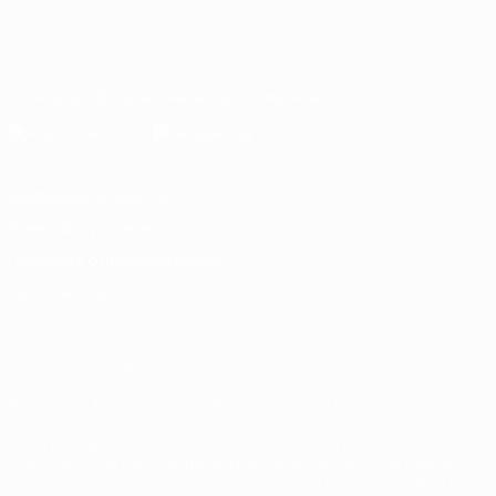
Русский
English
Français
Deutsch
Русский
Español
Italiano
Português
Скачать официальное приложение
Конфиденциальность
Правила и условия
Правила в отношении cookie
Настройки куки
© 1998-2026 УЕФА. Все права защищены
Название UEFA, логотип УЕФА, а также элементы дизайна,
относящиеся к соревнованиям УЕФА, являются
зарегистрированными торговыми марками УЕФА и/или
охраняются авторским правом. Использование этих торговых
марок в коммерческих целях запрещено. Пользуясь сайтом