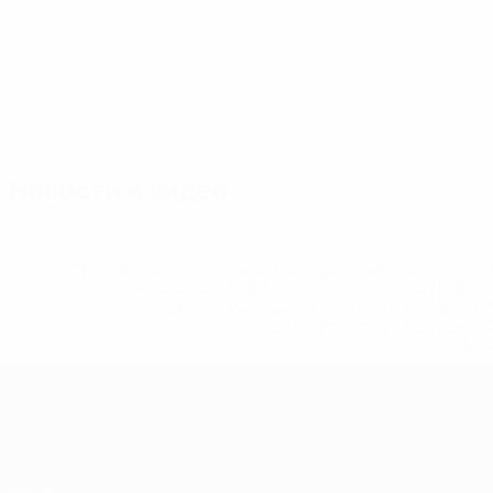
Состав
А.
Амичи
Берарди
Валентини
Валли
В
Вратарь
Нападающий
Полузащитник
Н
Голинуччи
Казадеи
Полузащитник
Полузащитник
Новости и видео
* Исключена до дальнейшего уведомления. <a href
%D1%84%D0%B8%D1%84%D0%B0-%D1%83
%D1%80%D0%BE%D1%81%D1%81%D0%
%D1%81%D0%B1%D0%BE%
%D1%82%D1%
Европейская квалификация
Матчи