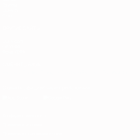
Группы
UEFA.tv
Стат.
ДРУГИЕ САЙТЫ
UEFA.com
Об УЕФА
Фонд УЕФА
СМЕНИТЬ ЯЗЫК
Русский
English
Français
Deutsch
Русский
Español
Italiano
Скачать официальное приложение
Конфиденциальность
Правила и условия
Правила в отношении cookie