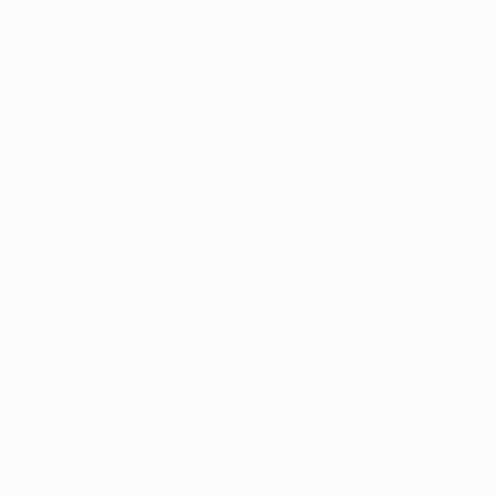
Новости
О турнире
Магазин
Português