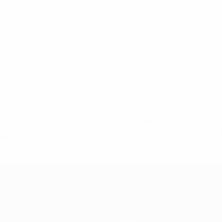
итайоли
Г.
Д.
Де
Джакопетти
Джоконди
Дза
ападающий
Нападающий
Защитник
Вра
Капиккьони
Бенвенути
Анджелис
Нападающий
Защитник
Вратарь
='https://ru.uefa.com/insideuefa/mediaservices/mediarel
%D0%B5%D1%84%D0%B0-%D0%B8%D1%81%D0%BA%D0%B
B8%D0%B8%D1%81%D0%BA%D0%B8%D0%B5-%D0%BA%D0
D1%80%D0%BD%D1%8B%D0%B5-%D0%B8%D0%B7-%D0%B
83%D1%80%D0%BD%D0%B8%D1%80%D0%BE%D0%B2/' >По
Команды