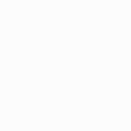
Европейская квалификация
Матчи
Команды
Группы
Новости
UEFA.tv
О турнире
Стат.
Магазин
ДРУГИЕ
САЙТЫ
UEFA.com
Об УЕФА
Фонд УЕФА
СМЕНИТЬ ЯЗЫК
Русский
English
Français
Deutsch
Русский
Español
Italiano
Português
Скачать официальное приложение