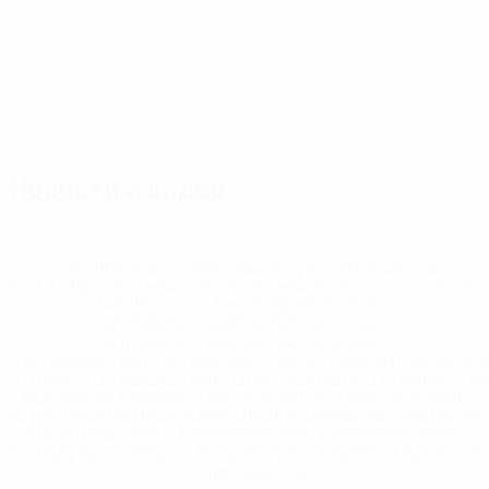
Состав
Адамонис
Антанавичюс
Армалас
Бараускас
Барткус
Бенет
Вратарь
Полузащитник
Защитник
Защитник
Вратарь
Защитн
Новости и видео
* Исключена до дальнейшего уведомления. <a
href='https://ru.uefa.com/insideuefa/mediaservices/medi
148df8afec70-8ace600b6288-1000--
%D1%84%D0%B8%D1%84%D0%B0-
%D1%83%D0%B5%D1%84%D0%B0-
%D0%B8%D1%81%D0%BA%D0%BB%D1%8E%D1%87%D0%
%D1%80%D0%BE%D1%81%D1%81%D0%B8%D0%B8%D1%
%D0%BA%D0%BB%D1%83%D0%B1%D1%8B-%D0%B8-
%D1%81%D0%B1%D0%BE%D1%80%D0%BD%D1%8B%D0%
%D0%B8%D0%B7-%D0%B2%D1%81%D0%B5%D1%85-
%D1%82%D1%83%D1%80%D0%BD%D0%B8%D1%80%D0%
>Подробнее</a>