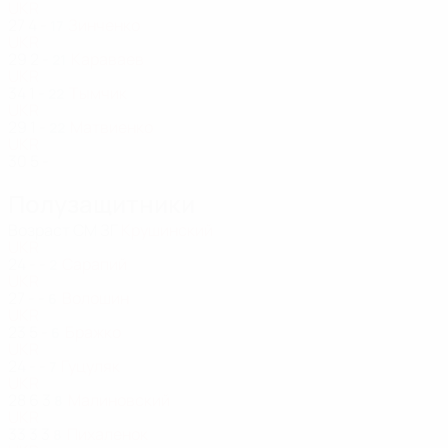
UKR
27
4
-
Зинченко
17
UKR
29
2
-
Караваев
21
UKR
34
1
-
Тымчик
22
UKR
29
1
-
Матвиенко
22
UKR
30
5
-
Полузащитники
Возраст
СМ
ЗГ
Крушинский
UKR
24
-
-
Сарапий
2
UKR
27
-
-
Волошин
6
UKR
23
5
-
Бражко
6
UKR
24
-
-
Гуцуляк
7
UKR
28
6
3
Малиновский
8
UKR
33
3
3
Пихаленок
8