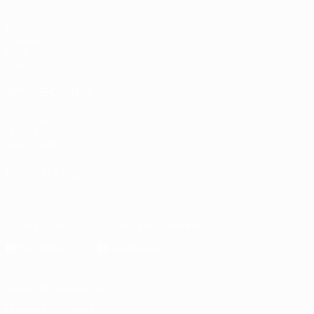
Матчи
Группы
UEFA.tv
Стат.
ДРУГИЕ САЙТЫ
UEFA.com
Об УЕФА
Фонд УЕФА
СМЕНИТЬ ЯЗЫК
Русский
English
Français
Deutsch
Русский
Español
Italiano
Скачать официальное приложение
Конфиденциальность
Правила и условия