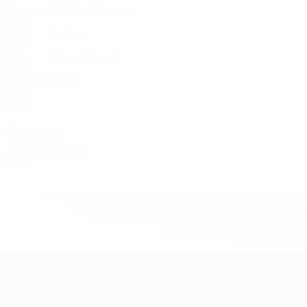
Возраст
СМ
ЗГ
Яремчук
9
UKR
30
3
-
Довбик
11
UKR
29
4
-
Пономаренко
11
UKR
20
1
1
Ванат
19
UKR
24
6
-
Тренер
Сергей Ребров
UKR
* Исключена до дальнейшего уведомления. <a href
%D1%84%D0%B8%D1%84%D0%B0-%D1%83
%D1%80%D0%BE%D1%81%D1%81%D0%
%D1%81%D0%B1%D0%BE%
%D1%82%D1%
Европейская квалификация