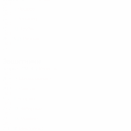
UKR
32
-
-
Нещерет
1
UKR
24
-
-
Волынец
1
UKR
32
-
-
Трубин
12
UKR
25
7
13
Ризнык
23
UKR
27
-
-
Защитники
Возраст
СМ
ЗГ
Конопля
2
UKR
26
5
-
Михайличенко
3
UKR
29
3
-
Сваток
4
UKR
31
2
-
Бондарь
5
UKR
27
2
-
Забарный
13
UKR
23
7
-
Михавко
14
UKR
21
1
-
Миколенко
16