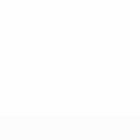
='https://ru.uefa.com/insideuefa/mediaservices/mediarel
%D0%B5%D1%84%D0%B0-%D0%B8%D1%81%D0%BA%D0%B
B8%D0%B8%D1%81%D0%BA%D0%B8%D0%B5-%D0%BA%D0
D1%80%D0%BD%D1%8B%D0%B5-%D0%B8%D0%B7-%D0%B
83%D1%80%D0%BD%D0%B8%D1%80%D0%BE%D0%B2/' >По