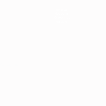
Команды
Новости
О турнире
Магазин
Português