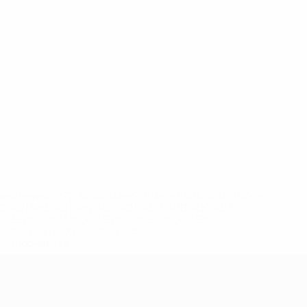
eases/news/0272-148df8afec70-8ace600b6288-1000--
B%D1%8E%D1%87%D0%B8%D0%BB%D0%B8-
%BB%D1%83%D0%B1%D1%8B-%D0%B8-
2%D1%81%D0%B5%D1%85-
дробнее</a>