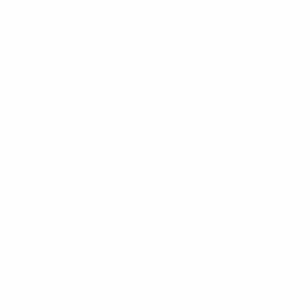
UKR
29
-
-
Шапаренко
10
UKR
27
6
-
Назаренко
14
UKR
26
1
-
Очеретько
14
UKR
23
6
1
Цыганков
15
UKR
28
3
-
Бондаренко
17
UKR
25
4
-
Судаков
17
UKR
23
4
1
Назарина
17
UKR
29
2
-
Ярмолюк
18
UKR
22
6
-
Велетень
20
UKR
23
1
-
Зубков
20
UKR
30
5
1
Калюжный
21
UKR
28
6
1
Нападающие