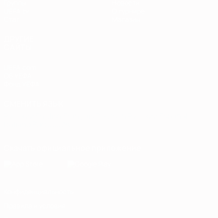
Группы
Новости
UEFA.tv
О турнире
Стат.
Магазин
ДРУГИЕ
САЙТЫ
UEFA.com
Об УЕФА
Фонд УЕФА
СМЕНИТЬ ЯЗЫК
Русский
English
Français
Deutsch
Русский
Español
Italiano
Português
Скачать официальное приложение
Конфиденциальность
Правила и условия