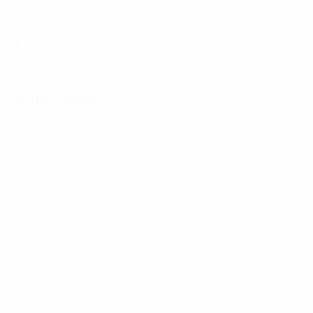
SVK
37
7
12
Родак
12
SVK
29
-
-
Такач
23
SVK
27
-
-
Защитники
Возраст
СМ
ЗГ
Пекарик
2
SVK
39
1
-
Вавро
3
SVK
30
1
-
Вальент
4
SVK
30
1
1
Месик
5
SVK
25
-
-
Оберт
5
SVK
23
6
1
Шатка
5
SVK
30
4
-
Дьомбер
6
SVK
34
6
-
Шкриниар
14
SVK
31
6
-
Крчик
14