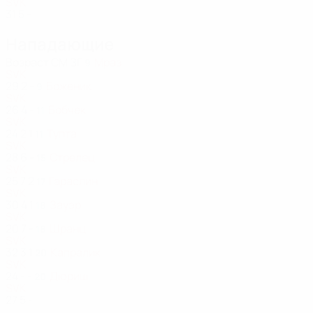
SVK
31
5
-
Нападающие
Возраст
СМ
ЗГ
Мраз
9
SVK
29
2
-
Боженик
9
SVK
26
4
-
Бобчек
11
SVK
24
2
1
Тупта
11
SVK
28
6
-
Стрелец
15
SVK
25
7
2
Гараслин
17
SVK
30
4
1
Зауэр
18
SVK
20
7
-
Шранц
18
SVK
32
3
1
Капралик
20
SVK
24
-
-
Дюриш
20
SVK
27
5
-