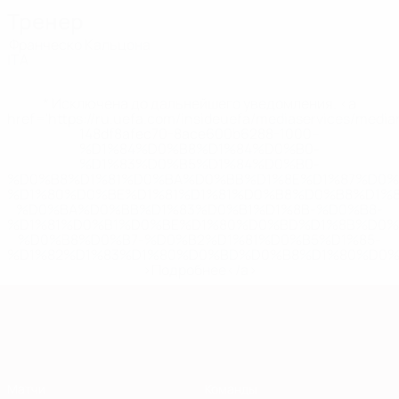
Тренер
Франческо Кальцона
ITA
* Исключена до дальнейшего уведомления. <a
href='https://ru.uefa.com/insideuefa/mediaservices/medi
148df8afec70-8ace600b6288-1000--
%D1%84%D0%B8%D1%84%D0%B0-
%D1%83%D0%B5%D1%84%D0%B0-
%D0%B8%D1%81%D0%BA%D0%BB%D1%8E%D1%87%D0%
%D1%80%D0%BE%D1%81%D1%81%D0%B8%D0%B8%D1%
%D0%BA%D0%BB%D1%83%D0%B1%D1%8B-%D0%B8-
%D1%81%D0%B1%D0%BE%D1%80%D0%BD%D1%8B%D0%
%D0%B8%D0%B7-%D0%B2%D1%81%D0%B5%D1%85-
%D1%82%D1%83%D1%80%D0%BD%D0%B8%D1%80%D0%
>Подробнее</a>
Европейская квалификация
Матчи
Команды