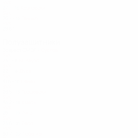
SVK
27
-
-
Козловски
16
SVK
26
-
-
Ганцко
16
SVK
28
6
1
Полузащитники
Возраст
СМ
ЗГ
Суслов
7
SVK
24
1
-
М. Зауэр
8
SVK
22
-
-
Дуда
8
SVK
31
6
-
Бенеш
10
SVK
28
5
-
Грошовски
13
SVK
34
2
-
Кметь
18
SVK
26
-
-
Риго
19
SVK
24
6
1
Беро
21
SVK
30
7
-
Лоботка
22