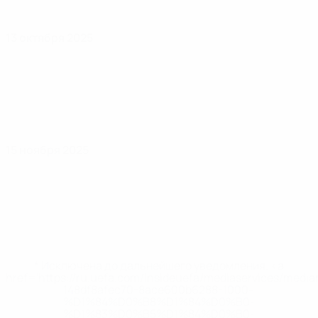
13 октября 2025
15 ноября 2025
* Исключена до дальнейшего уведомления. <a
href='https://ru.uefa.com/insideuefa/mediaservices/medi
148df8afec70-8ace600b6288-1000--
%D1%84%D0%B8%D1%84%D0%B0-
%D1%83%D0%B5%D1%84%D0%B0-