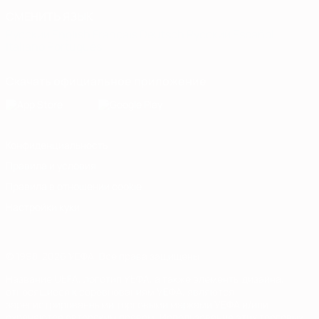
СМЕНИТЬ ЯЗЫК
Русский
English
Français
Deutsch
Русский
Español
Italiano
Português
Скачать официальное приложение
Конфиденциальность
Правила и условия
Правила в отношении cookie
Настройки куки
© 1998-2026 УЕФА. Все права защищены
Название UEFA, логотип УЕФА, а также элементы дизайна,
относящиеся к соревнованиям УЕФА, являются
зарегистрированными торговыми марками УЕФА и/или
охраняются авторским правом. Использование этих торговых