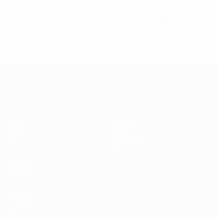
%D0%B8%D1%81%D0%BA%D0%BB%D1%8E%D1%87%D0%
%D1%80%D0%BE%D1%81%D1%81%D0%B8%D0%B8%D1%
%D0%BA%D0%BB%D1%83%D0%B1%D1%8B-%D0%B8-
%D1%81%D0%B1%D0%BE%D1%80%D0%BD%D1%8B%D0%
%D0%B8%D0%B7-%D0%B2%D1%81%D0%B5%D1%85-
%D1%82%D1%83%D1%80%D0%BD%D0%B8%D1%80%D0%
>Подробнее</a>
Европейская квалификация
Матчи
Команды
Группы
Новости
UEFA.tv
О турнире
Стат.
Магазин
ДРУГИЕ
САЙТЫ
UEFA.com
Об УЕФА
Фонд УЕФА