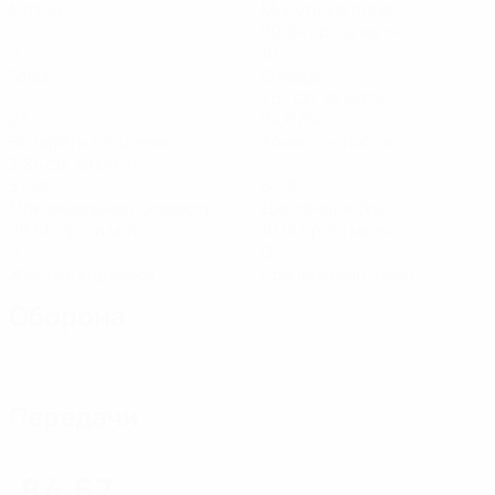
Матчи
Минуты на поле
89,84 ср. за матч
0
10
Голы
Отборы
1,67 ср. за матч
23
84,67%
Возвраты владения
Точность пасов
3,84 ср. за матч
31,28
60,81
Максимальная скорость
Дистанция (км)
28,66 ср. за матч
10,14 ср. за матч
0
0
Желтые карточки
Красные карточки
Оборона
Передачи
84,67