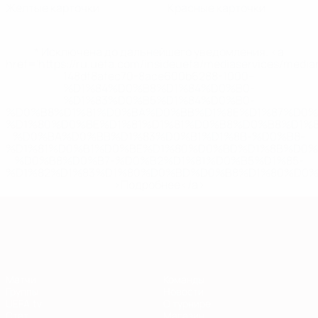
Желтые карточки
Красные карточки
* Исключена до дальнейшего уведомления. <a
href='https://ru.uefa.com/insideuefa/mediaservices/medi
148df8afec70-8ace600b6288-1000--
%D1%84%D0%B8%D1%84%D0%B0-
%D1%83%D0%B5%D1%84%D0%B0-
%D0%B8%D1%81%D0%BA%D0%BB%D1%8E%D1%87%D0%
%D1%80%D0%BE%D1%81%D1%81%D0%B8%D0%B8%D1%
%D0%BA%D0%BB%D1%83%D0%B1%D1%8B-%D0%B8-
%D1%81%D0%B1%D0%BE%D1%80%D0%BD%D1%8B%D0%
%D0%B8%D0%B7-%D0%B2%D1%81%D0%B5%D1%85-
%D1%82%D1%83%D1%80%D0%BD%D0%B8%D1%80%D0%
>Подробнее</a>
Европейская квалификация
Матчи
Команды
Группы
Новости
UEFA.tv
О турнире
Стат.
Магазин