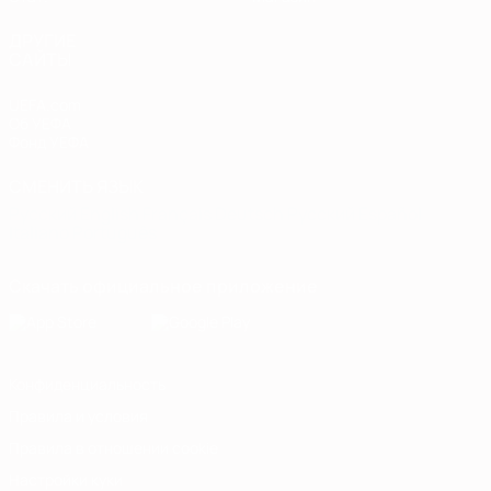
ДРУГИЕ
САЙТЫ
UEFA.com
Об УЕФА
Фонд УЕФА
СМЕНИТЬ ЯЗЫК
Русский
English
Français
Deutsch
Русский
Español
Italiano
Português
Скачать официальное приложение
Конфиденциальность
Правила и условия
Правила в отношении cookie
Настройки куки