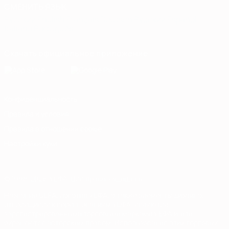
СМЕНИТЬ ЯЗЫК
Русский
English
Français
Deutsch
Русский
Español
Italiano
Português
Скачать официальное приложение
Конфиденциальность
Правила и условия
Правила в отношении cookie
Настройки куки
© 1998-2026 УЕФА. Все права защищены
Название UEFA, логотип УЕФА, а также элементы дизайна,
относящиеся к соревнованиям УЕФА, являются
зарегистрированными торговыми марками УЕФА и/или
охраняются авторским правом. Использование этих торговых