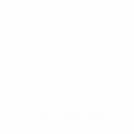
Европейская квалификация
пн 9 июн. 2025
· Отборочный
раунд
Европейская квалификация
пт 6 июн. 2025
· Отборочный
раунд
* Исключена до дальнейшего уведомления. <a
href='https://ru.uefa.com/insideuefa/mediaservices/medi
148df8afec70-8ace600b6288-1000--
%D1%84%D0%B8%D1%84%D0%B0-
%D1%83%D0%B5%D1%84%D0%B0-