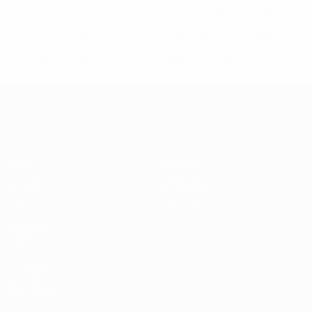
%D0%B8%D1%81%D0%BA%D0%BB%D1%8E%D1%87%D0%
%D1%80%D0%BE%D1%81%D1%81%D0%B8%D0%B8%D1%
%D0%BA%D0%BB%D1%83%D0%B1%D1%8B-%D0%B8-
%D1%81%D0%B1%D0%BE%D1%80%D0%BD%D1%8B%D0%
%D0%B8%D0%B7-%D0%B2%D1%81%D0%B5%D1%85-
%D1%82%D1%83%D1%80%D0%BD%D0%B8%D1%80%D0%
>Подробнее</a>
Европейская квалификация
Матчи
Команды
Группы
Новости
UEFA.tv
О турнире
Стат.
Магазин
ДРУГИЕ
САЙТЫ
UEFA.com
Об УЕФА
Фонд УЕФА