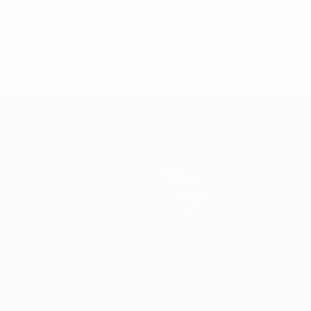
='https://ru.uefa.com/insideuefa/mediaservices/mediarel
%D0%B5%D1%84%D0%B0-%D0%B8%D1%81%D0%BA%D0%B
B8%D0%B8%D1%81%D0%BA%D0%B8%D0%B5-%D0%BA%D0
D1%80%D0%BD%D1%8B%D0%B5-%D0%B8%D0%B7-%D0%B
83%D1%80%D0%BD%D0%B8%D1%80%D0%BE%D0%B2/' >По
Команды
Новости
О турнире
Магазин