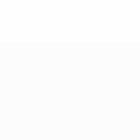
eases/news/0272-148df8afec70-8ace600b6288-1000--
B%D1%8E%D1%87%D0%B8%D0%BB%D0%B8-
%BB%D1%83%D0%B1%D1%8B-%D0%B8-
2%D1%81%D0%B5%D1%85-
дробнее</a>