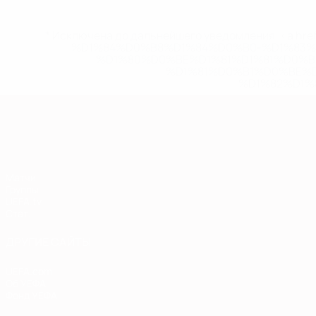
* Исключена до дальнейшего уведомления. <a href
%D1%84%D0%B8%D1%84%D0%B0-%D1%83
%D1%80%D0%BE%D1%81%D1%81%D0%
%D1%81%D0%B1%D0%BE%
%D1%82%D1%
Европейская квалификация
Матчи
Группы
UEFA.tv
Стат.
ДРУГИЕ САЙТЫ
UEFA.com
Об УЕФА
Фонд УЕФА