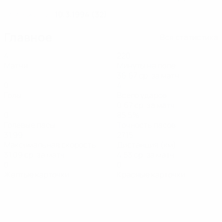
10.3.1994 (32)
ДАТА РОЖДЕНИЯ
Главное
Вся статистика
4
220
Матчи
Минуты на поле
36,67 ср. за матч
0
4
Голы
Всего ударов
0,67 ср. за матч
0
85,5%
Голевые пасы
Точность пасов
31,99
27,15
Максимальная скорость
Дистанция (км)
31,09 ср. за матч
4,53 ср. за матч
0
0
Желтые карточки
Красные карточки