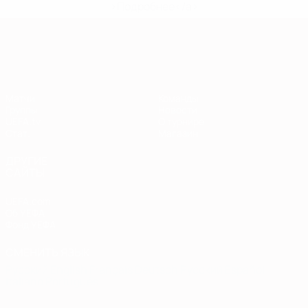
>Подробнее</a>
Европейская квалификация
Матчи
Команды
Группы
Новости
UEFA.tv
О турнире
Стат.
Магазин
ДРУГИЕ
САЙТЫ
UEFA.com
Об УЕФА
Фонд УЕФА
СМЕНИТЬ ЯЗЫК
Русский
English
Français
Deutsch
Русский
Español
Italiano
Português