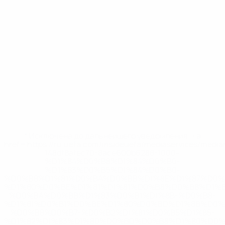
* Исключена до дальнейшего уведомления. <a
href='https://ru.uefa.com/insideuefa/mediaservices/medi
148df8afec70-8ace600b6288-1000--
%D1%84%D0%B8%D1%84%D0%B0-
%D1%83%D0%B5%D1%84%D0%B0-
%D0%B8%D1%81%D0%BA%D0%BB%D1%8E%D1%87%D0%
%D1%80%D0%BE%D1%81%D1%81%D0%B8%D0%B8%D1%
%D0%BA%D0%BB%D1%83%D0%B1%D1%8B-%D0%B8-
%D1%81%D0%B1%D0%BE%D1%80%D0%BD%D1%8B%D0%
%D0%B8%D0%B7-%D0%B2%D1%81%D0%B5%D1%85-
%D1%82%D1%83%D1%80%D0%BD%D0%B8%D1%80%D0%