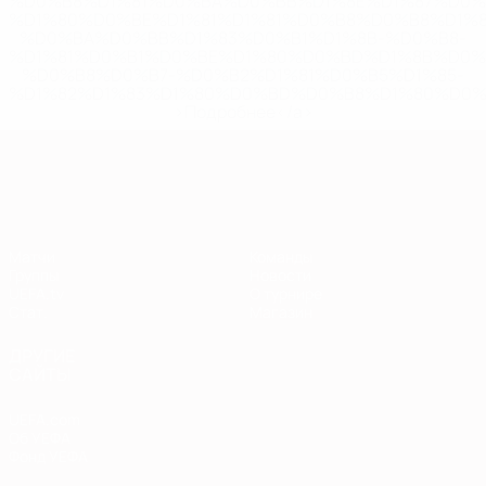
%D0%B8%D1%81%D0%BA%D0%BB%D1%8E%D1%87%D0%
%D1%80%D0%BE%D1%81%D1%81%D0%B8%D0%B8%D1%
%D0%BA%D0%BB%D1%83%D0%B1%D1%8B-%D0%B8-
%D1%81%D0%B1%D0%BE%D1%80%D0%BD%D1%8B%D0%
%D0%B8%D0%B7-%D0%B2%D1%81%D0%B5%D1%85-
%D1%82%D1%83%D1%80%D0%BD%D0%B8%D1%80%D0%
>Подробнее</a>
Европейская квалификация
Матчи
Команды
Группы
Новости
UEFA.tv
О турнире
Стат.
Магазин
ДРУГИЕ
САЙТЫ
UEFA.com
Об УЕФА
Фонд УЕФА