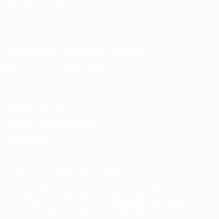
СМЕНИТЬ ЯЗЫК
Русский
English
Français
Deutsch
Русский
Español
Italiano
Português
Скачать официальное приложение
Конфиденциальность
Правила и условия
Правила в отношении cookie
Настройки куки
© 1998-2026 УЕФА. Все права защищены
Название UEFA, логотип УЕФА, а также элементы дизайна,
относящиеся к соревнованиям УЕФА, являются
зарегистрированными торговыми марками УЕФА и/или
охраняются авторским правом. Использование этих торговых