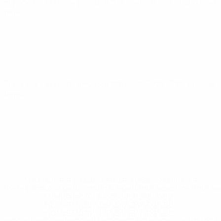
Европейская квалификация
пн 8 сент. 2025
· Отборочный
раунд
Европейская квалификация
пт 5 сент. 2025
· Отборочный
раунд
* Исключена до дальнейшего уведомления. <a
href='https://ru.uefa.com/insideuefa/mediaservices/medi
148df8afec70-8ace600b6288-1000--
%D1%84%D0%B8%D1%84%D0%B0-
%D1%83%D0%B5%D1%84%D0%B0-