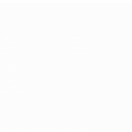
Европейская квалификация
Матчи
Команды
Группы
Новости
UEFA.tv
О турнире
Стат.
Магазин
ДРУГИЕ
САЙТЫ
UEFA.com
Об УЕФА
Фонд УЕФА
СМЕНИТЬ ЯЗЫК
Русский
English
Français
Deutsch
Русский
Español
Italiano
Português
Скачать официальное приложение