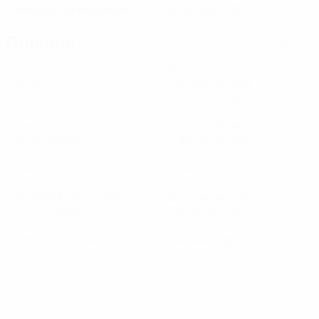
Северная Македония
05.9.1992 (33)
Главное
Вся статистика
5
222
Матчи
Минуты на поле
24,67 ср. за матч
2
8
Голы
Всего ударов
0,23 ср. за матч
0,89 ср. за матч
0
81,6%
Голевые пасы
Точность пасов
30,79
17,78
Максимальная скорость
Дистанция (км)
29,2 ср. за матч
1,98 ср. за матч
0
0
Желтые карточки
Красные карточки