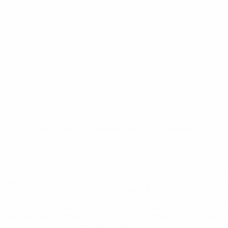
* Исключена до дальнейшего уведомления. <a
href='https://ru.uefa.com/insideuefa/mediaservices/medi
148df8afec70-8ace600b6288-1000--
%D1%84%D0%B8%D1%84%D0%B0-
%D1%83%D0%B5%D1%84%D0%B0-
%D0%B8%D1%81%D0%BA%D0%BB%D1%8E%D1%87%D0%
%D1%80%D0%BE%D1%81%D1%81%D0%B8%D0%B8%D1%
%D0%BA%D0%BB%D1%83%D0%B1%D1%8B-%D0%B8-
%D1%81%D0%B1%D0%BE%D1%80%D0%BD%D1%8B%D0%
%D0%B8%D0%B7-%D0%B2%D1%81%D0%B5%D1%85-
%D1%82%D1%83%D1%80%D0%BD%D0%B8%D1%80%D0%
>Подробнее</a>